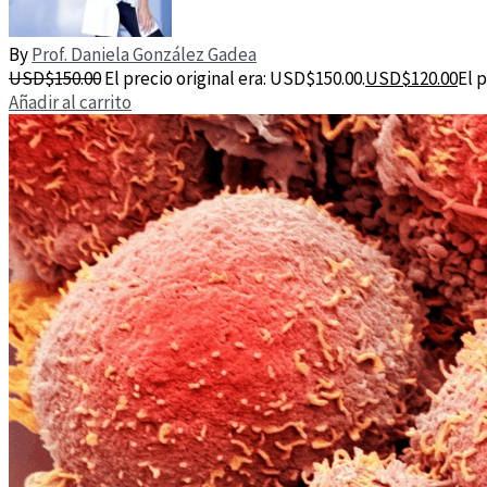
By
Prof. Daniela González Gadea
USD$
150.00
El precio original era: USD$150.00.
USD$
120.00
El 
Añadir al carrito