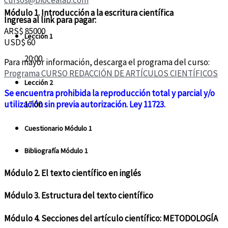
Módulo 1. Introducción a la escritura científica
Ingresa al link para pagar:
ARS$ 85000
Lección 1
USD$ 60
20:00
Para mayor información, descarga el programa del curso:
Programa CURSO REDACCIÓN DE ARTÍCULOS CIENTÍFICOS
Lección 2
Se encuentra prohibida la reproducción total y parcial y/o
utilización sin previa autorización. Ley 11723.
17:00
Cuestionario Módulo 1
Bibliografía Módulo 1
Módulo 2. El texto científico en inglés
Módulo 3. Estructura del texto científico
Módulo 4. Secciones del artículo científico: METODOLOGÍA