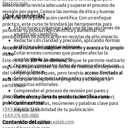
Mostrar más
seleccionar la revista adecuada y superar el proceso de
revisión por pares. Conoce las normas de ética y buenas
¿Qué aprenderás?
prácticas en la publicación científica. Con un enfoque
práctico, este curso te brindará las herramientas para
Estructurar y organizar cada una de las secciones de
potenciar tu producción científica y aumentar tus
un artículo científico.
posibilidades de publicación en revistas de alto impacto.
Redactar con claridad y precisión, aplicando normas
estilísticas del inglés académico.
Accede al curso en cualquier momento y avanza a tu propio
Evitar errores comunes que pueden afectar la
ritmo
aceptación de tu manuscrito.
Este curso es
100 %
on-demand
, lo que te permite realizarlo
Organizar y presentar datos de manera efectiva con
según tu disponibilidad. La fecha de finalización dependerá
tablas y figuras.
del tiempo que dediques, pero tendrás
acceso ilimitado al
Seleccionar la revista adecuada y cumplir con los
aula
hasta que completes el programa y obtengas tu
requisitos editoriales.
certificado.
Comprender el proceso de revisión por pares y
¡Inscríbete ahora y lleva tu escritura científica a una
elaborar una carta de presentación (cover letter).
publicación exitosa!
Optimizar títulos, resúmenes y palabras clave para
+54 9 376 423-3743
mejorar la visibilidad de tu publicación.
+54 9 376 438-0065
Contenido del curso
escrituracientifica@biocealab.com
cursos@biocealab.com