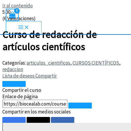
Ir al contenido
5.00
(6 Valoraciones)
Curso de redacción de
artículos científicos
Categorías:
articulos_cientificos
,
CURSOS CIENTÍFICOS
,
redaccion
Lista de deseos
Compartir
Compartir el curso
Enlace de página
Compartir en los medios sociales